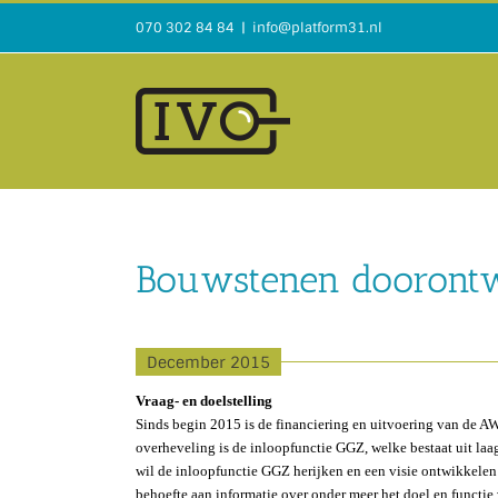
Ga
070 302 84 84
|
info@platform31.nl
naar
inhoud
Bouwstenen doorontw
December 2015
Vraag- en doelstelling
Sinds begin 2015 is de financiering en uitvoering van de 
overheveling is de inloopfunctie GGZ, welke bestaat uit l
wil de inloopfunctie GGZ herijken en een visie ontwikkele
behoefte aan informatie over onder meer het doel en functie