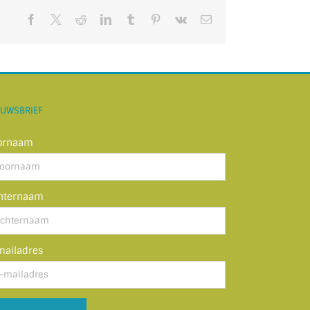
Facebook
X
Reddit
LinkedIn
Tumblr
Pinterest
Vk
E-
mail
EUWSBRIEF
ornaam
hternaam
mailadres