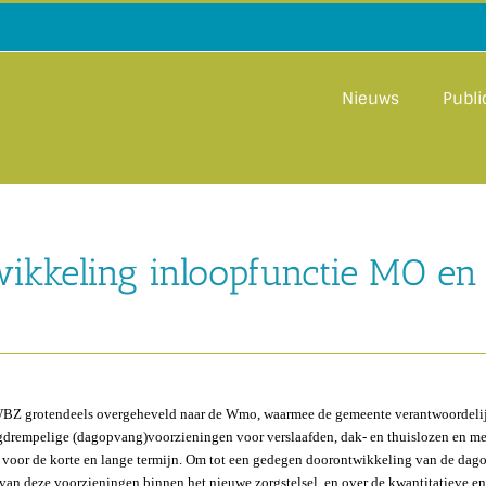
Nieuws
Publi
ikkeling inloopfunctie MO en
AWBZ grotendeels overgeheveld naar de Wmo, waarmee de gemeente verantwoordelijk
aagdrempelige (dagopvang)voorzieningen voor verslaafden, dak- en thuislozen en
n voor de korte en lange termijn. Om tot een gedegen doorontwikkeling van de d
 van deze voorzieningen binnen het nieuwe zorgstelsel, en over de kwantitatieve en