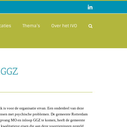
LinkedIn
caties
Thema’s
Over het IVO
 GGZ
 is voor de organisatie ervan. Een onderdeel van deze
 mensen met psychische problemen. De gemeente Rotterdam
agopvang MO en inloop GGZ te komen, heeft de gemeente
 kwalitatieve eisen die aan deze voorzieningen gesteld