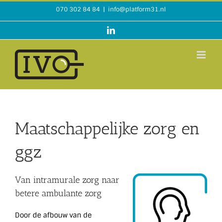
Ga
070 302 84 84
|
info@platform31.nl
naar
inhoud
LinkedIn
Maatschappelijke zorg en
ggz
Van intramurale zorg naar
betere ambulante zorg
Door de afbouw van de