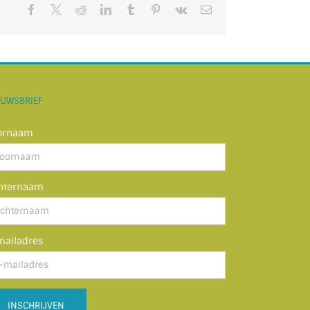
Facebook
X
Reddit
LinkedIn
Tumblr
Pinterest
Vk
E-
mail
EUWSBRIEF
ornaam
hternaam
mailadres