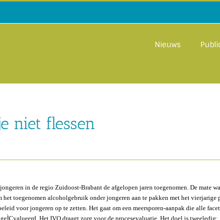
Nieuws
Publi
e niet flessen
r jongeren in de regio Zuidoost-Brabant de afgelopen jaren toegenomen. De mate waa
m het toegenomen alcoholgebruik onder jongeren aan te pakken met het vierjarige pr
eleid voor jongeren op te zetten. Het gaat om een meersporen-aanpak die alle facet
s geÌÇvalueerd. Het IVO draagt zorg voor de procesevaluatie. Het doel is tweeledi