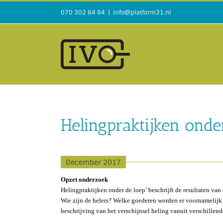
Ga
070 302 84 84
|
info@platform31.nl
naar
inhoud
Helingpraktijken onde
December 2017
Opzet onderzoek
Helingpraktijken onder de loep’ beschrijft de resultaten va
Wie zijn de helers? Welke goederen worden er voornamelijk 
beschrijving van het verschijnsel heling vanuit verschillen