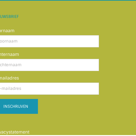
EUWSBRIEF
ornaam
hternaam
mailadres
ivacystatement