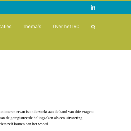
LinkedIn
caties
Thema’s
Over het IVO
nctioneren ervan is onderzoekt aan de hand van drie vragen:
van de geregistreerde helingzaken als een uitvoering
elers zelf komen aan het woord.