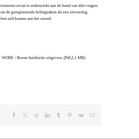
ctioneren ervan is onderzoekt aan de hand van drie vragen:
van de geregistreerde helingzaken als een uitvoering
elers zelf komen aan het woord.
 WODC / Boom Juridische uitgevers. (Pdf,2,1 MB)
Facebook
X
Reddit
LinkedIn
Tumblr
Pinterest
Vk
E-
mail