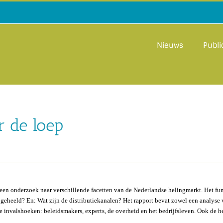
Nieuws
Publi
r de loep
n een onderzoek naar verschillende facetten van de Nederlandse helingmarkt. Het fu
geheeld? En: Wat zijn de distributiekanalen? Het rapport bevat zowel een analyse 
de invalshoeken: beleidsmakers, experts, de overheid en het bedrijfsleven. Ook de h