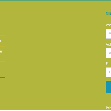
NI
Vo
n
Ac
ze
E-
Pr