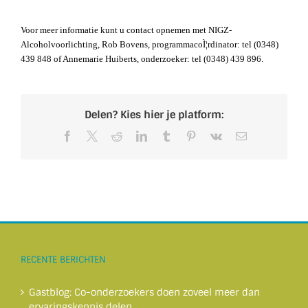
Voor meer informatie kunt u contact opnemen met NIGZ-
Alcoholvoorlichting, Rob Bovens, programmacoÌ¦rdinator: tel (0348)
439 848 of Annemarie Huiberts, onderzoeker: tel (0348) 439 896.
Delen? Kies hier je platform:
Facebook
X
Reddit
LinkedIn
Tumblr
Pinterest
Vk
E-
mail
RECENTE BERICHTEN
Gastblog: Co-onderzoekers doen zoveel meer dan
ervaringskennis delen