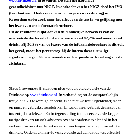
www.drinktest.nl
in te vullen. Dit stelt het nationaal
gezondheidsinstituut NIGZ. In opdracht van het NIGZ deed het IVO
(Instituut voor Onderzoek naar leefwijzen en verslaving) in
Rotterdam onderzoek naar het effect van de test in vergelijking met
het lezen van een informatiebrochure.
Uit de resultaten blijkt dat van de mannelijke bezoekers van de
internetsite die teveel drinken na een maand 42,2% niet meer teveel
drinkt. Bij 30,5% van de lezers van de informatiebrochure is dit ook
het geval, maar het percentage bij de internetbezoekers ligt
significant hoger. Na zes maanden is deze positieve trend nog steeds
zichtbaar.
Sinds 1 november jl. staat een nieuwe, verbeterde versie van de
Drinktest op
www.drinktest.nl
. In verhouding tot de oorspronkelijke
test, die in 2002 werd gelanceerd, is de nieuwe test uitgebreider, meer
op maat en gebruiksvriendelijker. Er wordt meer gebruik gemaakt van
tussentijdse adviezen. En in tegenstelling tot de eerste versie krijgen
matige drinkers nu ook adviezen over het onderwerp alcohol in het
verkeer. Daarnaast is de test nu ook meer toegesneden op mannelijke
drinkers. Onderzoek naar de vorige versie gaf aan dat de test effectief