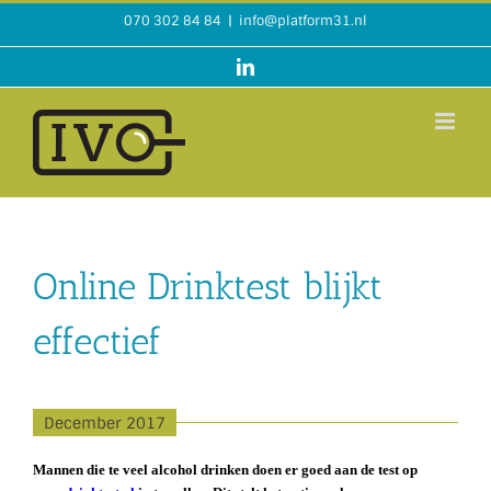
Ga
070 302 84 84
|
info@platform31.nl
naar
inhoud
LinkedIn
Online Drinktest blijkt
effectief
December 2017
Mannen die te veel alcohol drinken doen er goed aan de test op