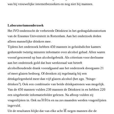
was bij vrouwelijke internetbezoekers en nog niet bij mannen.
Laboratoriumonderzoek
Het IVO onderzocht de verbeterde Drinktest in het gedragslaboratorium
van de Erasmus Universiteit in Rotterdam. Aan het onderzoek deden
alleen mannelijke drinkers mee.
Tijdens het onderzoek hebben 450 mannen in geluidsdichte kamers
gedurende twintig minuten informatie over alcohol gehad. Allen waren
vooraf gescreend op hun alcoholgebruik. Als criterium voor deelname
aan het onderzoek gold dat hun weektotaal wat betreft
alcoholhoudende drank voorafgaand aan het onderzoek doorgaans 21
of meer glazen bedroeg. Of dronken zij regelmatig bij een
drinkgelegenheid meer dan vijf glazen alcohol (het zgn. ?binge-
drinken?). Ook een combinatie van beide drinkpatronen was mogelijk.
Van de 450 mannen vulden 230 mannen de Drinktest in en hebben 220
een uitgebreide informatiefolder gelezen. Na afloop vulden zij
vragenlijsten in. Ook na Ì©Ì©n en na zes maanden werden vragenlijsten
ingevuld.
Uit de resultaten blijkt dat van elke acht ÌÊ negen mannen die de