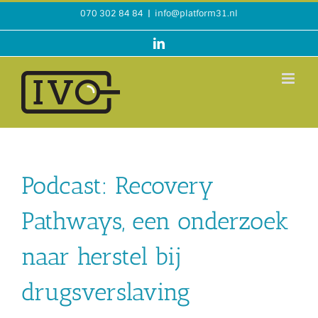
Ga
070 302 84 84
|
info@platform31.nl
naar
inhoud
LinkedIn
Podcast: Recovery
Pathways, een onderzoek
naar herstel bij
drugsverslaving