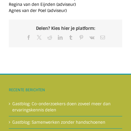
Regina van den Eijnden (adviseur)
Agnes van der Poel (adviseur)
Delen? Kies hier je platform:
Facebook
X
Reddit
LinkedIn
Tumblr
Pinterest
Vk
E-
mail
RECENTE BERICHTEN
Gastblog: Co-onderzoekers doen zoveel meer dan
ervaringskennis delen
Gastblog: Samenwerken zonder handschoenen