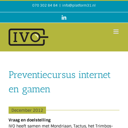
Ga
070 302 84 84
|
info@platform31.nl
naar
inhoud
LinkedIn
Preventiecursus internet
en gamen
December 2012
Vraag en doelstelling
IVO heeft samen met Mondriaan, Tactus, het Trimbos-