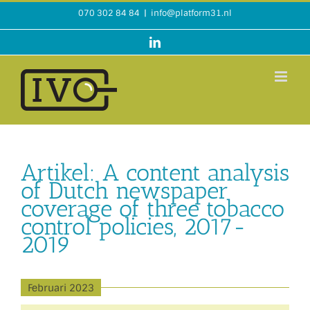
Ga
070 302 84 84
|
info@platform31.nl
naar
inhoud
LinkedIn
Artikel: A content analysis
of Dutch newspaper
coverage of three tobacco
control policies, 2017-
2019
Februari 2023