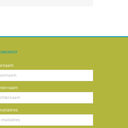
mail
EUWSBRIEF
ornaam
hternaam
mailadres