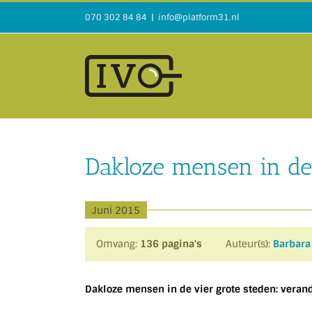
Ga
070 302 84 84
|
info@platform31.nl
naar
inhoud
Dakloze mensen in de 
Juni 2015
Omvang:
136 pagina's
Auteur(s):
Barbara
Dakloze mensen in de vier grote steden: verand