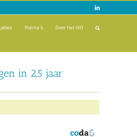
LinkedIn
caties
Thema’s
Over het IVO
en in 2,5 jaar