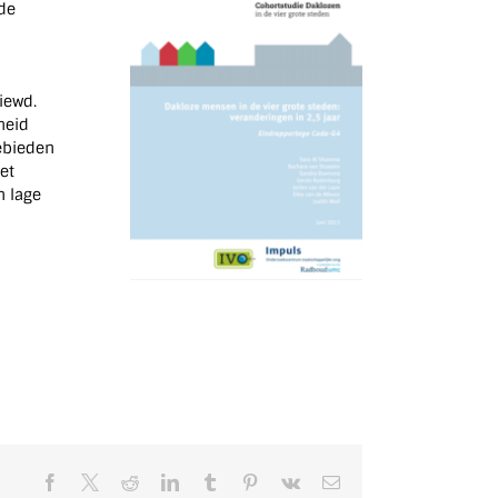
de
iewd.
heid
gebieden
et
n lage
Facebook
X
Reddit
LinkedIn
Tumblr
Pinterest
Vk
E-