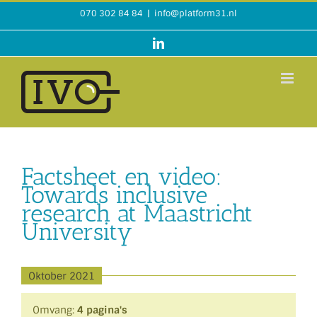
Ga
070 302 84 84
|
info@platform31.nl
naar
inhoud
LinkedIn
Factsheet en video:
Towards inclusive
research at Maastricht
University
Oktober 2021
Omvang:
4 pagina's