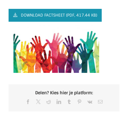
DOWNLOAD FACTSHEET (PDF, 417.44 KB)
Delen? Kies hier je platform:
Facebook
X
Reddit
LinkedIn
Tumblr
Pinterest
Vk
E-
mail