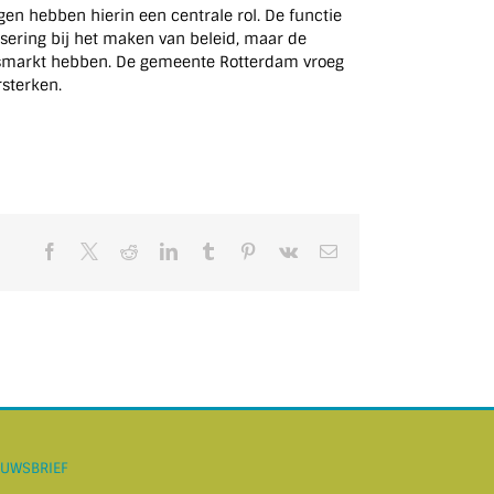
igen hebben hierin een centrale rol. De functie
isering bij het maken van beleid, maar de
idsmarkt hebben. De gemeente Rotterdam vroeg
rsterken.
Facebook
X
Reddit
LinkedIn
Tumblr
Pinterest
Vk
E-
mail
EUWSBRIEF