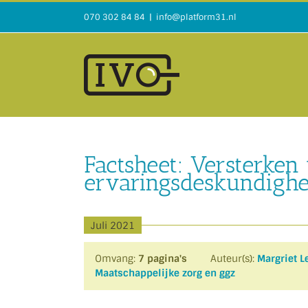
Ga
070 302 84 84
|
info@platform31.nl
naar
inhoud
Factsheet: Versterken 
ervaringsdeskundighe
Juli 2021
Omvang:
7 pagina's
Auteur(s):
Margriet 
Maatschappelijke zorg en ggz