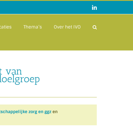
LinkedIn
caties
Thema’s
Over het IVO
et van
doelgroep
schappelijke zorg en ggz
en