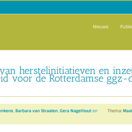
Nieuws
Publi
van herstelinitiatieven en inz
id voor de Rotterdamse ggz-
Lenkens
,
Barbara van Straaten
,
Gera Nagelhout
en
Thema:
Maat