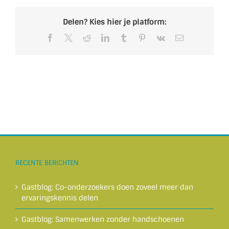
Delen? Kies hier je platform:
Facebook
X
Reddit
LinkedIn
Tumblr
Pinterest
Vk
E-
mail
RECENTE BERICHTEN
Gastblog: Co-onderzoekers doen zoveel meer dan
ervaringskennis delen
Gastblog: Samenwerken zonder handschoenen