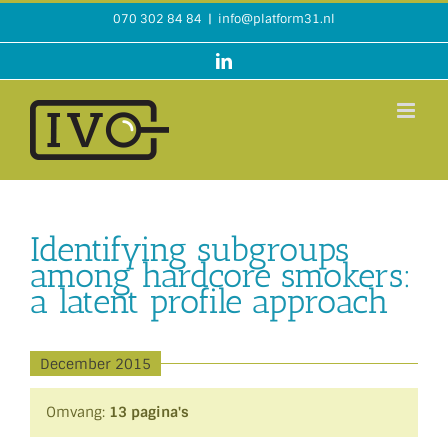
Ga
070 302 84 84
|
info@platform31.nl
naar
inhoud
LinkedIn
Identifying subgroups
among hardcore smokers:
a latent profile approach
December 2015
Omvang:
13 pagina's