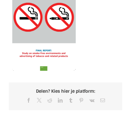
Delen? Kies hier je platform:
Facebook
X
Reddit
LinkedIn
Tumblr
Pinterest
Vk
E-
mail