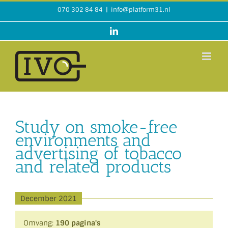
Ga
070 302 84 84
|
info@platform31.nl
naar
inhoud
LinkedIn
Study on smoke-free
environments and
advertising of tobacco
and related products
December 2021
Omvang:
190 pagina's