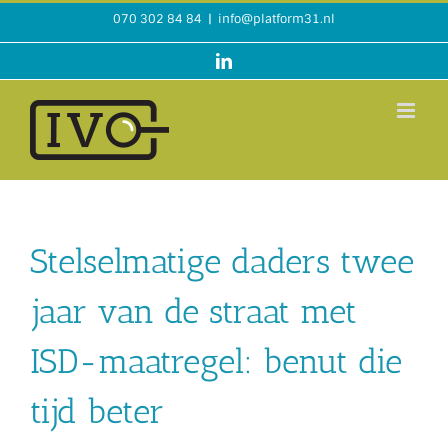
Ga
070 302 84 84
|
info@platform31.nl
naar
inhoud
LinkedIn
Stelselmatige daders twee
jaar van de straat met
ISD-maatregel: benut die
tijd beter