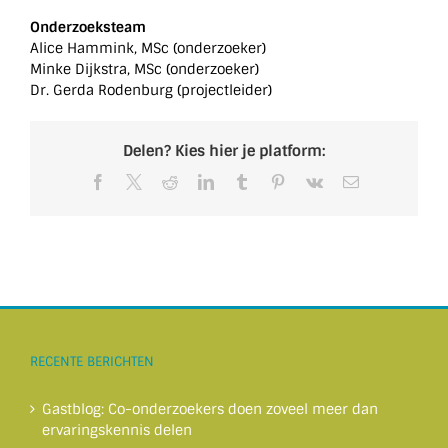
Onderzoeksteam
Alice Hammink, MSc (onderzoeker)
Minke Dijkstra, MSc (onderzoeker)
Dr. Gerda Rodenburg (projectleider)
Delen? Kies hier je platform:
Facebook
X
Reddit
LinkedIn
Tumblr
Pinterest
Vk
E-
mail
RECENTE BERICHTEN
Gastblog: Co-onderzoekers doen zoveel meer dan
ervaringskennis delen