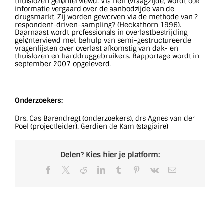
thuislozen geÌønterviewd. Via hen (vraagzijde) wordt ook
informatie vergaard over de aanbodzijde van de
drugsmarkt. Zij worden geworven via de methode van ?
respondent-driven-sampling? (Heckathorn 1996).
Daarnaast wordt professionals in overlastbestrijding
geÌønterviewd met behulp van semi-gestructureerde
vragenlijsten over overlast afkomstig van dak- en
thuislozen en harddruggebruikers. Rapportage wordt in
september 2007 opgeleverd.
Onderzoekers:
Drs. Cas Barendregt (onderzoekers), drs Agnes van der
Poel (projectleider). Gerdien de Kam (stagiaire)
Delen? Kies hier je platform:
Facebook
X
Reddit
LinkedIn
Tumblr
Pinterest
Vk
E-
mail