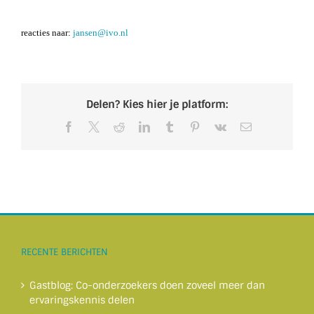
reacties naar:
jansen@ivo.nl
Delen? Kies hier je platform:
Facebook
X
Reddit
LinkedIn
Tumblr
Pinterest
Vk
E-
mail
RECENTE BERICHTEN
Gastblog: Co-onderzoekers doen zoveel meer dan
ervaringskennis delen