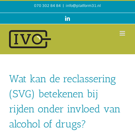
Ga
070 302 84 84
|
info@platform31.nl
naar
inhoud
LinkedIn
Wat kan de reclassering
(SVG) betekenen bij
rijden onder invloed van
alcohol of drugs?