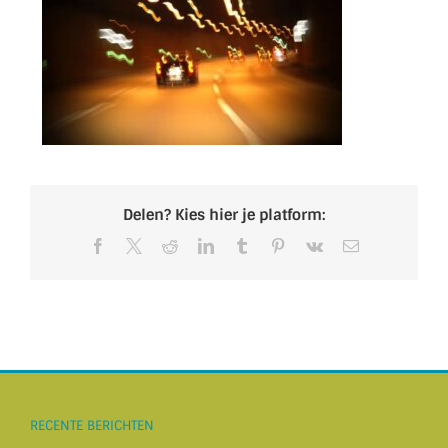
Delen? Kies hier je platform:
Facebook
X
Reddit
LinkedIn
Tumblr
Pinterest
Vk
E-
mail
RECENTE BERICHTEN