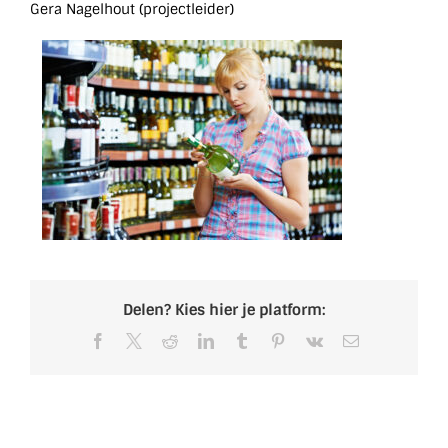
Gera Nagelhout (projectleider)
Delen? Kies hier je platform:
Facebook
X
Reddit
LinkedIn
Tumblr
Pinterest
Vk
E-
mail