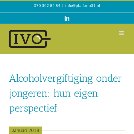
Ga
070 302 84 84
|
info@platform31.nl
naar
inhoud
LinkedIn
Alcoholvergiftiging onder
jongeren: hun eigen
perspectief
Januari 2018