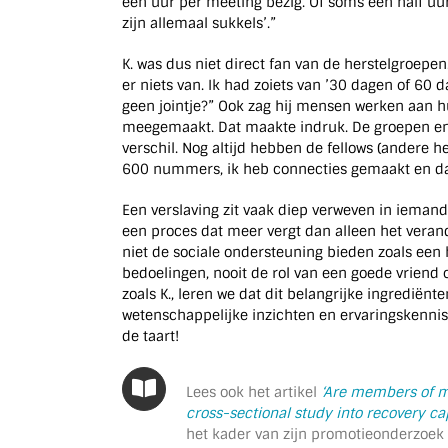
een uur per meeting bezig. Of soms een half uur
zijn allemaal sukkels’.”
K. was dus niet direct fan van de herstelgroepen.
er niets van. Ik had zoiets van ’30 dagen of 60
geen jointje?” Ook zag hij mensen werken aan hun
meegemaakt. Dat maakte indruk. De groepen en
verschil. Nog altijd hebben de fellows (andere he
600 nummers, ik heb connecties gemaakt en dat
Een verslaving zit vaak diep verweven in iemand
een proces dat meer vergt dan alleen het verand
niet de sociale ondersteuning bieden zoals een 
bedoelingen, nooit de rol van een goede vriend
zoals K., leren we dat dit belangrijke ingrediënt
wetenschappelijke inzichten en ervaringskennis 
de taart!
Lees ook het artikel
‘Are members of m
cross-sectional study into recovery ca
het kader van zijn promotieonderzoek