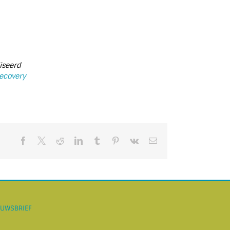
iseerd
ecovery
Facebook
X
Reddit
LinkedIn
Tumblr
Pinterest
Vk
E-
mail
EUWSBRIEF