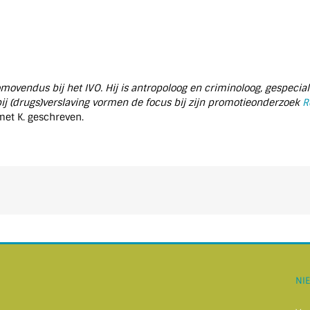
ovendus bij het IVO. Hij is antropoloog en criminoloog, gespecial
 bij (drugs)verslaving vormen de focus bij zijn promotieonderzoek
R
met K. geschreven.
NI