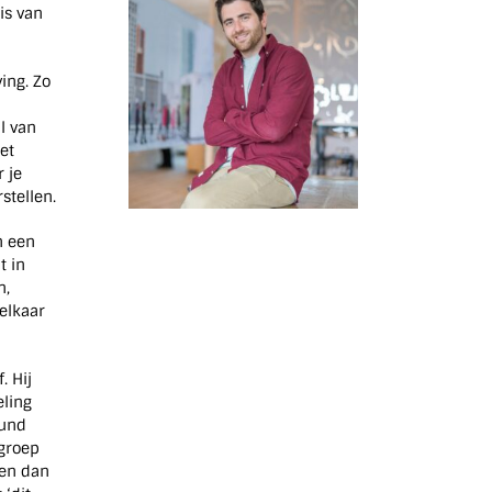
is van
ing. Zo
l van
et
 je
stellen.
n een
t in
n,
 elkaar
. Hij
eling
rund
lgroep
 en dan