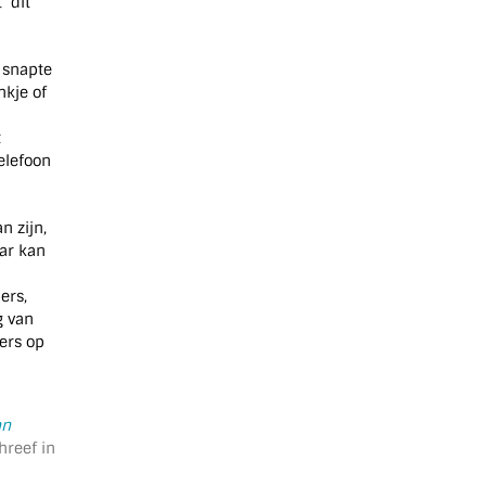
 ‘dit
k snapte
nkje of
t
telefoon
n zijn,
aar kan
ers,
g van
ers op
an
reef in