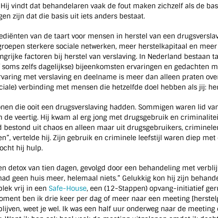
r. Hij vindt dat behandelaren vaak de fout maken zichzelf als de bas
gen zijn dat die basis uit iets anders bestaat.
diënten van de taart voor mensen in herstel van een drugsverslav
roepen sterkere sociale netwerken, meer herstelkapitaal en meer
rijke factoren bij herstel van verslaving. In Nederland bestaan ta
f soms zelfs dagelijkse) bijeenkomsten ervaringen en gedachten m
ervaring met verslaving en deelname is meer dan alleen praten over
ale) verbinding met mensen die hetzelfde doel hebben als jij: her
onen die ooit een drugsverslaving hadden. Sommigen waren lid va
 de veertig. Hij kwam al erg jong met drugsgebruik en criminalitei
d bestond uit chaos en alleen maar uit drugsgebruikers, criminele
 vertelde hij. Zijn gebruik en criminele leefstijl waren diep met
cht hij hulp.
en detox van tien dagen, gevolgd door een behandeling met verblijf
k had geen huis meer, helemaal niets.” Gelukkig kon hij zijn behand
lek vrij in een
Safe-House
, een (12-Stappen) opvang-initiatief ge
oment ben ik drie keer per dag of meer naar een meeting [herste
lijven, weet je wel. Ik was een half uur onderweg naar de meeting