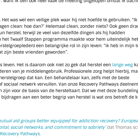
. Want ik ben ook heel vaak de meeting uitgelopen omdat ik dacht
 Het was wel een veilige plek waar hij niet hoefde te gebruiken. “I
 dagen clean: hoe dan?’ Helemaal clean, zonder niets? Ook geen dra
 herstel, terwijl ze veel van dezelfde dingen als hij hadden
 het Twaalf Stappen programma maakte voor hem uiteindelijk he
rstelgroepleden) een belangrijke rol in zijn leven: “ik heb in mijn 
 zijn beste vrienden geworden”.
s leven. Het is daarom ook niet zo gek dat herstel een
lange weg
ka
eren van je middelengebruik. Professionele zorg helpt hierbij, m
herstelgroep dat kan. Een behandelaar kan, zelfs met de beste
 of sociaal netwerk vervullen. Van onze Recovery Pathways deelnem
en zijn voor de basis van de hersteltaart. Dat we met deze bundelin
bijdragen aan een beter begrip van herstel is wat ons betreft de k
utual aid groups better equipped for addiction recovery? Europe
pital, social networks, and commitment to sobriety’
dat Thomas sch
Recovery Pathways
.