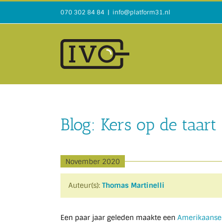
Ga
070 302 84 84
|
info@platform31.nl
naar
inhoud
Blog: Kers op de taart
November 2020
Auteur(s):
Thomas Martinelli
Een paar jaar geleden maakte een
Amerikaanse