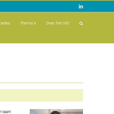
LinkedIn
caties
Thema’s
Over het IVO
n taart