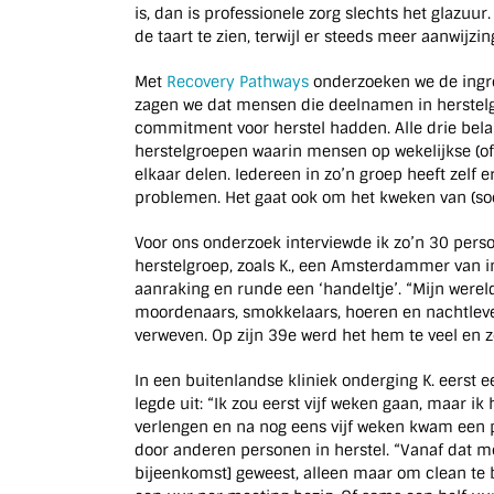
is, dan is professionele zorg slechts het glazuu
de taart te zien, terwijl er steeds meer aanwijzin
Met
Recovery Pathways
onderzoeken we de ingre
zagen we dat mensen die deelnamen in herstelg
commitment voor herstel hadden. Alle drie belang
herstelgroepen waarin mensen op wekelijkse (o
elkaar delen. Iedereen in zo’n groep heeft zelf 
problemen. Het gaat ook om het kweken van (soci
Voor ons onderzoek interviewde ik zo’n 30 pers
herstelgroep, zoals K., een Amsterdammer van in
aanraking en runde een ‘handeltje’. “Mijn werel
moordenaars, smokkelaars, hoeren en nachtleven”,
verweven. Op zijn 39e werd het hem te veel en zo
In een buitenlandse kliniek onderging K. eerst e
legde uit: “Ik zou eerst vijf weken gaan, maar i
verlengen en na nog eens vijf weken kwam een p
door anderen personen in herstel. “Vanaf dat m
bijeenkomst] geweest, alleen maar om clean te b