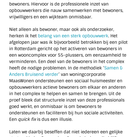
bewoners. Hiervoor is de professionele inzet van
opbouwwerkers die nauw samenwerken met bewoners,
vrijwilligers en een wijkteam onmisbaar.
Niet alleen als bewoner, maar ook als onderzoeker,
herken ik het
belang van een sterk opbouwwerk
. Het
afgelopen jaar was ik bijvoorbeeld betrokken bij een pilot
in Rotterdam gericht op het activeren van bewoners in
een wooncomplex voor 55-plussers, om eenzaamheid te
verminderen. Een deel van de bewoners in het complex
heeft de nodige problemen. In de methodiek ‘
Samen &
Anders Bruisend verder
’ van woningcorporatie
MaasWonen ondersteunen een sociaal huismeester en
opbouwwerkers actieve bewoners om elkaar en anderen
in het complex te helpen en samen te brengen. Uit de
proef bleek dat structurele inzet van deze professionals
goed werkt, en onmisbaar is om bewoners te
ondersteunen en faciliteren bij hun sociale activiteiten.
Een
quick fix
is dus een illusie.
Laten we daarbij beseffen dat niet iedereen een gelijke