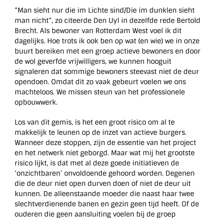
“Man sieht nur die im Lichte sind/Die im dunklen sieht
man nicht“, zo citeerde Den Uyl in dezelfde rede Bertold
Brecht. Als bewoner van Rotterdam West voel ik dit
dagelijks. Hoe trots ik ook ben op wat (en wie) we in onze
buurt bereiken met een groep actieve bewoners en door
de wol geverfde vrijwilligers, we kunnen hooguit
signaleren dat sommige bewoners steevast niet de deur
opendoen. Omdat dit zo vaak gebeurt voelen we ons
machteloos. We missen steun van het professionele
opbouwwerk.
Los van dit gemis, is het een groot risico om al te
makkelijk te leunen op de inzet van actieve burgers.
Wanneer deze stoppen, zijn de essentie van het project
en het netwerk niet geborgd. Maar wat mij het grootste
risico lijkt, is dat met al deze goede initiatieven de
‘onzichtbaren’ onvoldoende gehoord worden. Degenen
die de deur niet open durven doen of niet de deur uit
kunnen. De alleenstaande moeder die naast haar twee
slechtverdienende banen en gezin geen tijd heeft. Of de
ouderen die geen aansluiting voelen bij de groep