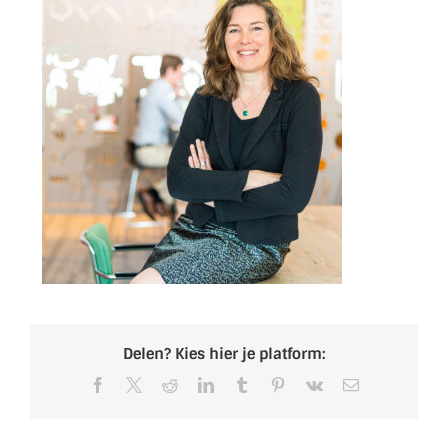
Delen? Kies hier je platform:
Facebook
X
Reddit
LinkedIn
Tumblr
Pinterest
Vk
E-
mail