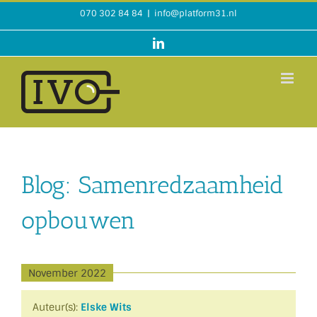
Ga
070 302 84 84
|
info@platform31.nl
naar
inhoud
LinkedIn
Blog: Samenredzaamheid
opbouwen
November 2022
Auteur(s):
Elske Wits