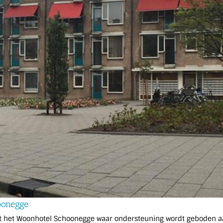
oonegge
igt het Woonhotel Schoonegge waar ondersteuning wordt geboden a