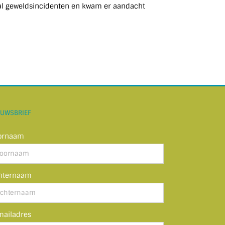
tal geweldsincidenten en kwam er aandacht
EUWSBRIEF
ornaam
hternaam
mailadres