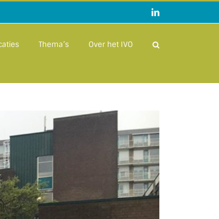
LinkedIn
caties
Thema’s
Over het IVO