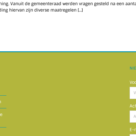
woning. Vanuit de gemeenteraad werden vragen gesteld na een aan
ing hiervan zijn diverse maatregelen [...]
NI
Vo
n
Ac
ze
E-