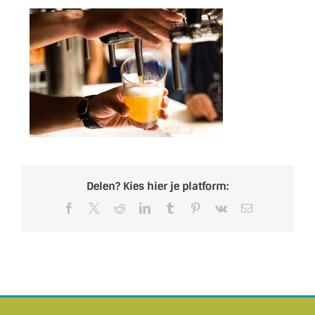
Delen? Kies hier je platform:
Facebook
X
Reddit
LinkedIn
Tumblr
Pinterest
Vk
E-
mail