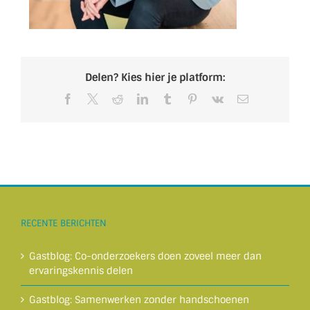
Delen? Kies hier je platform:
Facebook
X
Reddit
LinkedIn
Tumblr
Pinterest
Vk
E-
mail
RECENTE BERICHTEN
Gastblog: Co-onderzoekers doen zoveel meer dan
ervaringskennis delen
Gastblog: Samenwerken zonder handschoenen