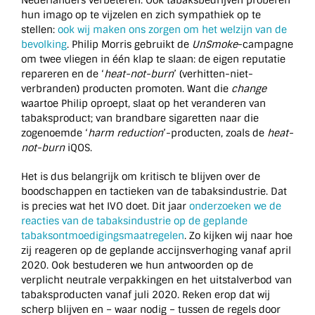
hun imago op te vijzelen en zich sympathiek op te
stellen:
ook wij maken ons zorgen om het welzijn van de
bevolking
. Philip Morris gebruikt de
UnSmoke
-campagne
om twee vliegen in één klap te slaan: de eigen reputatie
repareren en de ‘
heat-not-burn
’ (verhitten-niet-
verbranden) producten promoten. Want die
change
waartoe Philip oproept, slaat op het veranderen van
tabaksproduct; van brandbare sigaretten naar die
zogenoemde ‘
harm reduction
’-producten, zoals de
heat-
not-burn
iQOS.
Het is dus belangrijk om kritisch te blijven over de
boodschappen en tactieken van de tabaksindustrie. Dat
is precies wat het IVO doet. Dit jaar
onderzoeken we de
reacties van de tabaksindustrie op de geplande
tabaksontmoedigingsmaatregelen
. Zo kijken wij naar hoe
zij reageren op de geplande accijnsverhoging vanaf april
2020. Ook bestuderen we hun antwoorden op de
verplicht neutrale verpakkingen en het uitstalverbod van
tabaksproducten vanaf juli 2020. Reken erop dat wij
scherp blijven en – waar nodig – tussen de regels door