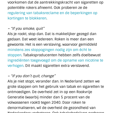
voorkomen dat de aantrekkingskracht van sigaretten op
potentiële rokers afneemt. Ook proberen ze de
regulering van tabaksreclame en de beperkingen op
kortingen te blokkeren
.
–
“If you smoke, quit”
Als je rookt, stop dan. Dat is makkelijker gezegd dan
gedaan. Dat weet iedereen. Roken is meer dan een
gewoonte. Het is een verslaving, waarvoor gemiddeld
minstens zes stoppogingen nodig zijn om écht te
stoppen
. Tabaksproducenten hebben zelfs doelbewust
ingrediënten toegevoegd om de opname van nicotine te
verhogen
. Dit maakt sigaretten extra verslavend.
–
“If you don’t quit, change”
Als je niet stopt, verander dan. In Nederland zetten we
grote stappen om het gebruik van tabak en sigaretten te
ontmoedigen. De overheid zet in op een Rookvrije
Generatie (waarbij minder dan 5 procent van de
volwassenen rookt) tegen 2040. Door roken te
denormaliseren, wil de overheid de gezondheid van
Nederlanders verbeteren. Ook tabaksbedrijven proberen