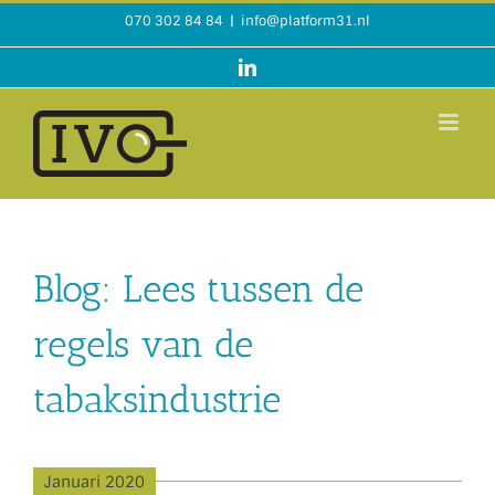
Ga
070 302 84 84
|
info@platform31.nl
naar
inhoud
LinkedIn
Blog: Lees tussen de
regels van de
tabaksindustrie
Januari 2020