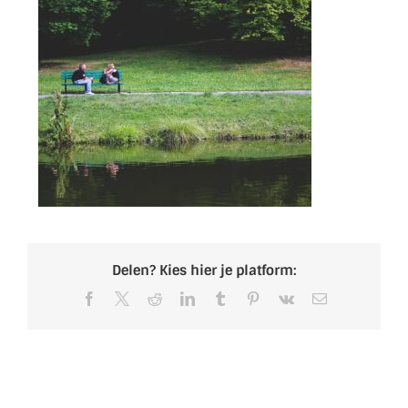
Delen? Kies hier je platform:
Facebook
X
Reddit
LinkedIn
Tumblr
Pinterest
Vk
E-
mail