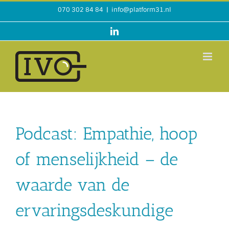
Ga
070 302 84 84
|
info@platform31.nl
naar
inhoud
LinkedIn
Podcast: Empathie, hoop
of menselijkheid – de
waarde van de
ervaringsdeskundige