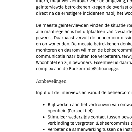
intern, maar wel zichtbaar voor de omgeving, do
geïnterviewde betrokkenen kregen de overlast o
direct na de ernstigere incidenten nabij het Woo
De meeste geïnterviewden vinden de situatie ron
alle maatregelen is het uitplaatsen van ‘zwaar
geweest. Daarnaast vervult de beheercommissie e
en omwonenden. De meeste betrokkenen denken ni
monitoren en daarom wil men de beheercommiss
communicatie naar buiten toe verbeteren, ter
Woonhotel en zijn bewoners. Essentieel is daarn
complex aan de Boekenrode/Schoonegge.
Aanbevelingen
Input uit de interviews en vanuit de beheercomm
Blijf werken aan het vertrouwen van omw
openheid (Perspektief);
Stimuleer wederzijds contact tussen bew
verbinding te vergroten (Beheercommissie
Verbeter de samenwerking tussen de insta