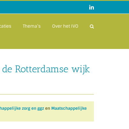
LinkedIn
caties
Thema’s
Over het IVO
 de Rotterdamse wijk
appelijke zorg en ggz
en
Maatschappelijke