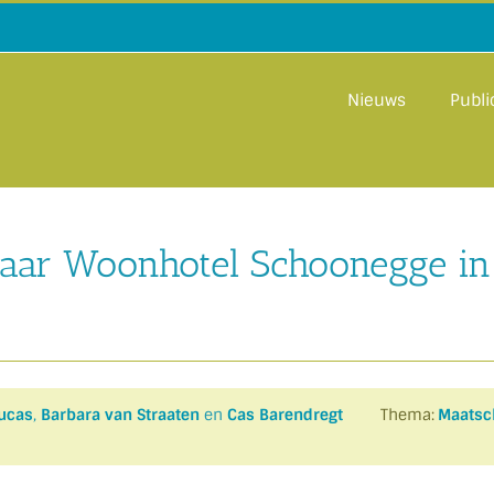
Nieuws
Publi
aar Woonhotel Schoonegge in
ucas
,
Barbara van Straaten
en
Cas Barendregt
Thema:
Maatsch