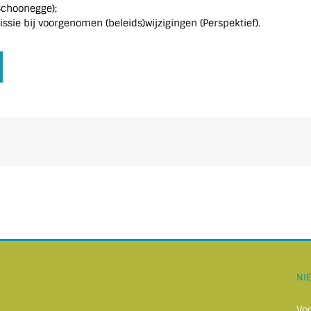
Schoonegge);
e bij voorgenomen (beleids)wijzigingen (Perspektief).
NI
Vo