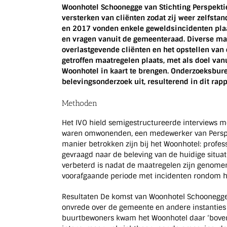
Woonhotel Schoonegge van Stichting Perspektief
versterken van cliënten zodat zij weer zelfst
en 2017 vonden enkele geweldsincidenten plaat
en vragen vanuit de gemeenteraad. Diverse ma
overlastgevende cliënten en het opstellen van
getroffen maatregelen plaats, met als doel van
Woonhotel in kaart te brengen. Onderzoeksbur
belevingsonderzoek uit, resulterend in dit rapp
Methoden
Het IVO hield semigestructureerde interviews m
waren omwonenden, een medewerker van Perspe
manier betrokken zijn bij het Woonhotel: profess
gevraagd naar de beleving van de huidige situat
verbeterd is nadat de maatregelen zijn genomen
voorafgaande periode met incidenten rondom h
Resultaten De komst van Woonhotel Schoonegge
onvrede over de gemeente en andere instanties o
buurtbewoners kwam het Woonhotel daar ‘boveno