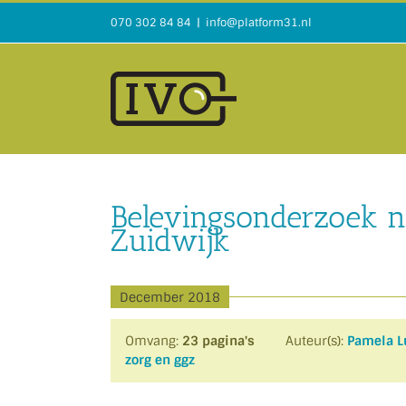
Ga
070 302 84 84
|
info@platform31.nl
naar
inhoud
Belevingsonderzoek n
Zuidwijk
December 2018
Omvang:
23 pagina's
Auteur(s):
Pamela L
zorg en ggz