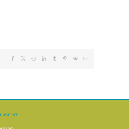
Facebook
X
Reddit
LinkedIn
Tumblr
Pinterest
Vk
E-
mail
EUWSBRIEF
ornaam