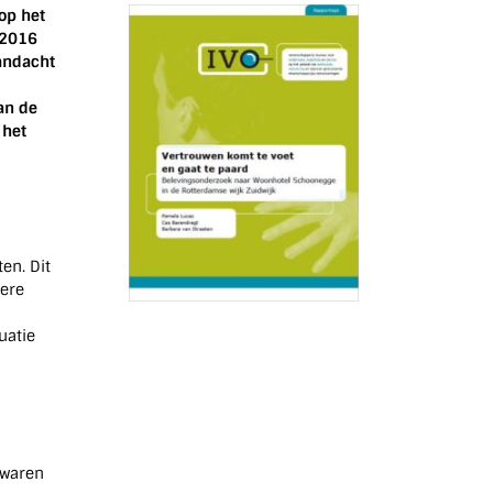
op het
 2016
andacht
an de
 het
en. Dit
ere
uatie
 waren