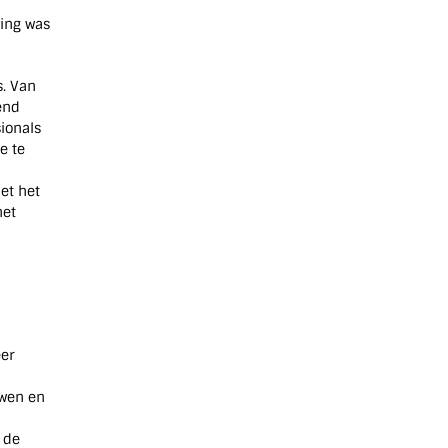
ving was
s. Van
end
ionals
e te
et het
het
eer
uwen en
 de