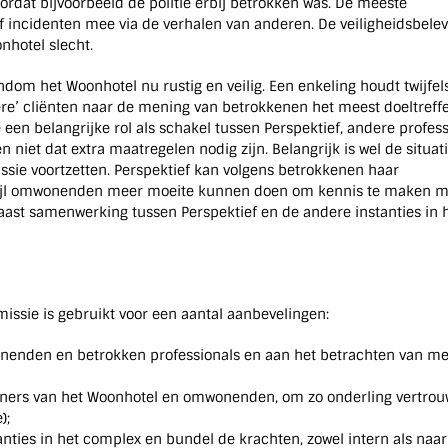
ordat bijvoorbeeld de politie erbij betrokken was. De meeste
f incidenten mee via de verhalen van anderen. De veiligheidsbele
nhotel slecht.
dom het Woonhotel nu rustig en veilig. Een enkeling houdt twijfel
dere’ cliënten naar de mening van betrokkenen het meest doeltreff
en belangrijke rol als schakel tussen Perspektief, andere profess
et dat extra maatregelen nodig zijn. Belangrijk is wel de situati
ie voortzetten. Perspektief kan volgens betrokkenen haar
wijl omwonenden meer moeite kunnen doen om kennis te maken m
aast samenwerking tussen Perspektief en de andere instanties in 
issie is gebruikt voor een aantal aanbevelingen:
onenden en betrokken professionals en aan het betrachten van m
oners van het Woonhotel en omwonenden, om zo onderling vertro
);
nties in het complex en bundel de krachten, zowel intern als naar