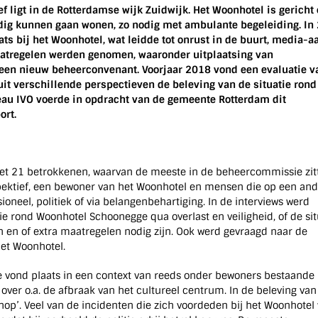
 ligt in de Rotterdamse wijk Zuidwijk. Het Woonhotel is gericht 
andig kunnen gaan wonen, zo nodig met ambulante begeleiding. In
s bij het Woonhotel, wat leidde tot onrust in de buurt, media-a
atregelen werden genomen, waaronder uitplaatsing van
 een nieuw beheerconvenant. Voorjaar 2018 vond een evaluatie v
uit verschillende perspectieven de beleving van de situatie rond
eau IVO voerde in opdracht van de gemeente Rotterdam dit
ort.
et 21 betrokkenen, waarvan de meeste in de beheercommissie zitt
ktief, een bewoner van het Woonhotel en mensen die op een and
ioneel, politiek of via belangenbehartiging. In de interviews werd
ie rond Woonhotel Schoonegge qua overlast en veiligheid, of de sit
 en of extra maatregelen nodig zijn. Ook werd gevraagd naar de
et Woonhotel.
 vond plaats in een context van reeds onder bewoners bestaande
ver o.a. de afbraak van het cultureel centrum. In de beleving van
p’. Veel van de incidenten die zich voordeden bij het Woonhotel