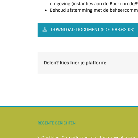
omgeving (instanties aan de Boekenrode/
Behoud afstemming met de beheercommissi
DOWNLOAD DOCUMENT (PDF, 988.62 KB)
Delen? Kies hier je platform:
RECENTE BERICHTEN
Gastblog: Co-onderzoekers doen zoveel meer