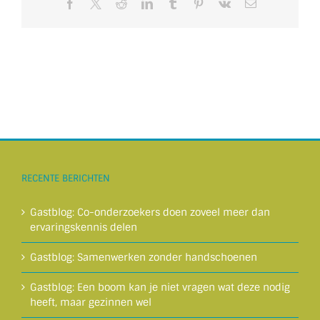
Facebook
X
Reddit
LinkedIn
Tumblr
Pinterest
Vk
E-
mail
RECENTE BERICHTEN
Gastblog: Co-onderzoekers doen zoveel meer dan
ervaringskennis delen
Gastblog: Samenwerken zonder handschoenen
Gastblog: Een boom kan je niet vragen wat deze nodig
heeft, maar gezinnen wel