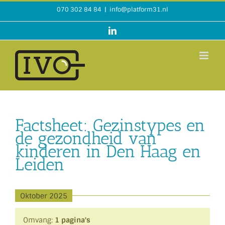
Ga
070 302 84 84
|
info@platform31.nl
naar
inhoud
LinkedIn
Factsheet: Gezinstypes en
de gezondheid van
kinderen in Den Haag en
Leiden
Oktober 2025
Omvang:
1 pagina's