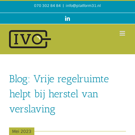
Ga
070 302 84 84
|
info@platform31.nl
naar
inhoud
LinkedIn
Blog: Vrije regelruimte
helpt bij herstel van
verslaving
Mei 2023