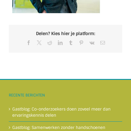
Delen? Kies hier je platform:
Facebook
X
Reddit
LinkedIn
Tumblr
Pinterest
Vk
E-
mail
RECENTE BERICHTEN
Gastblog: Co-onderzoekers doen zoveel meer dan
ervaringskennis delen
Gastblog: Samenwerken zonder handschoenen