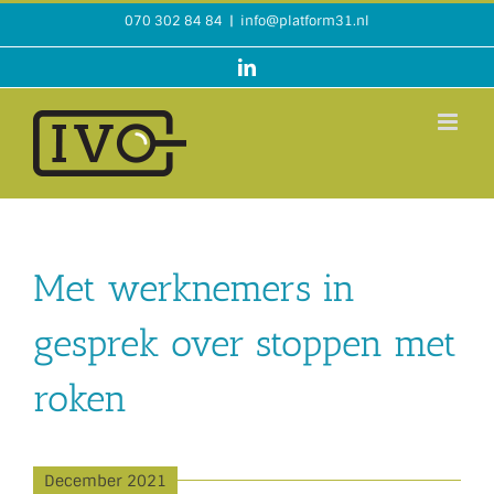
Ga
070 302 84 84
|
info@platform31.nl
naar
inhoud
LinkedIn
Met werknemers in
gesprek over stoppen met
roken
December 2021