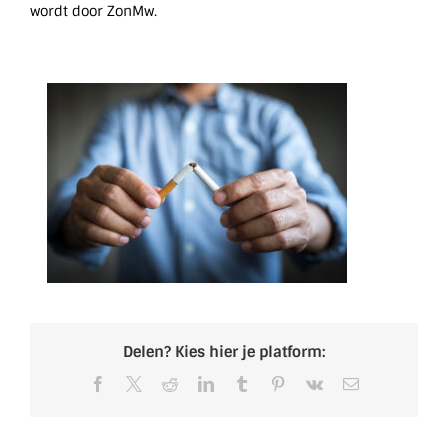
wordt door ZonMw.
Delen? Kies hier je platform:
Facebook
X
Reddit
LinkedIn
Tumblr
Pinterest
Vk
E-
mail