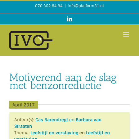
Ga
070 302 84 84
|
info@platform31.nl
naar
inhoud
LinkedIn
Motiverend aan de slag
met benzonreductie
April 2017
Auteur(s):
Cas Barendregt
en
Barbara van
Straaten
Thema:
Leefstijl en verslaving
en
Leefstijl en