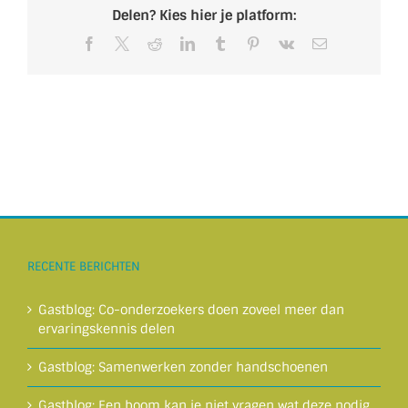
Delen? Kies hier je platform:
Facebook
X
Reddit
LinkedIn
Tumblr
Pinterest
Vk
E-
mail
RECENTE BERICHTEN
Gastblog: Co-onderzoekers doen zoveel meer dan
ervaringskennis delen
Gastblog: Samenwerken zonder handschoenen
Gastblog: Een boom kan je niet vragen wat deze nodig