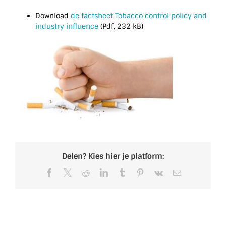
Download
de factsheet Tobacco control policy and
industry influence
(Pdf, 232 kB)
Delen? Kies hier je platform:
Facebook
X
Reddit
LinkedIn
Tumblr
Pinterest
Vk
E-
mail