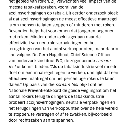
het gebied van roken. Zij verwachten veel impact van de
meeste tabaksafspraken, vooral van de
accijnsverhogingen op tabak. Uit eerder onderzoek bleek
al dat accijnsverhogingen de meest effectieve maatregel
is om mensen te laten stoppen of minderen met roken.
Bovendien helpt het voorkomen dat jongeren beginnen
met roken. Minder onderzoek is gedaan naar de
effectiviteit van neutrale verpakkingen en het
terugdringen van het aantal verkooppunten, maar daarin
kan volgens Dr. Gera Nagelhout, Chief Science Officer
van onderzoeksinstituut IVO, de zogenoemde
scream
test
uitkomst bieden. “Als de tabaksindustrie veel moeite
doet om een maatregel tegen te werken, dan lijkt dat een
effectieve maatregel om het percentage rokers te laten
dalen.” Op basis van die
scream test
blijkt dat het
Nationale Preventieakkoord de goede weg ingaat om het
aantal rokers terug te dringen; de tabaksindustrie
probeert accijnsverhogingen, neutrale verpakkingen en
het terugdringen van verkooppunten over de hele wereld
te stoppen, te vertragen of af te zwakken, bijvoorbeeld
door rechtszaken aan te spannen.