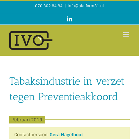
Ga
070 302 84 84
|
info@platform31.nl
naar
inhoud
LinkedIn
Tabaksindustrie in verzet
tegen Preventieakkoord
Februari 2019
Contactpersoon:
Gera Nagelhout