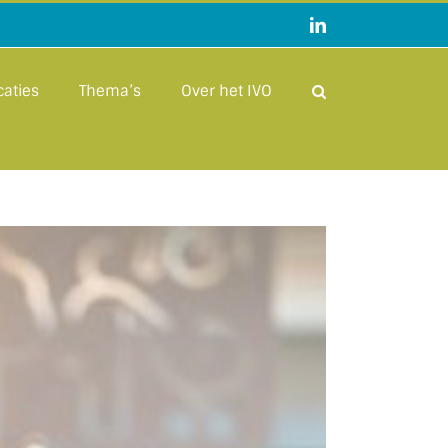
LinkedIn
caties
Thema’s
Over het IVO