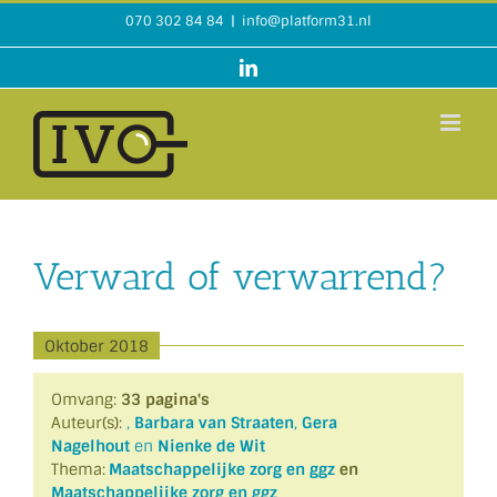
Ga
070 302 84 84
|
info@platform31.nl
naar
inhoud
LinkedIn
Verward of verwarrend?
Oktober 2018
Omvang:
33 pagina's
Auteur(s):
,
Barbara van Straaten
,
Gera
Nagelhout
en
Nienke de Wit
Thema:
Maatschappelijke zorg en ggz
en
Maatschappelijke zorg en ggz