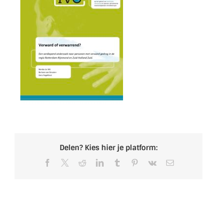
Delen? Kies hier je platform:
Facebook
X
Reddit
LinkedIn
Tumblr
Pinterest
Vk
E-
mail